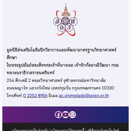
มูลนิธิส่งเสริมโอลิมปิกวิชาการและพัฒนามาตรฐานวิทยาศาสตร์
ศึกษา
ในพระอุปถัมภ์สมเด็จพระเจ้าพี่นางเธอ เจ้าฟ้ากัลยาณิวัฒนา กรม
หลวงนราธิวาสราชนครินทร์
254 ตึกเคมี 2 คณะวิทยาศาสตร์ จุฬาลงกรณ์มหาวิทยาลัย
ถนนพญาไท แขวงวังใหม่ เขตปทุมวัน กรุงเทพมหานคร 10330
โทรศัพท์
0 2252 8916
อีเมล
ac.olympiads@posn.or.th
Facebook
YouTube
Mail
นโยบายความเป็นส่วนตัว
|
นโยบายการใช้งานคุกกี้
| สถิติการเข้าชมเว็บไซต์