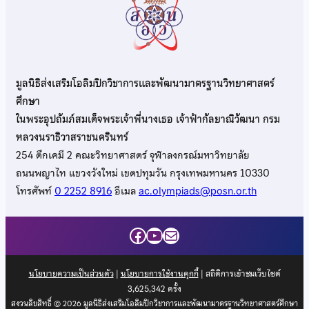
มูลนิธิส่งเสริมโอลิมปิกวิชาการและพัฒนามาตรฐานวิทยาศาสตร์
ศึกษา
ในพระอุปถัมภ์สมเด็จพระเจ้าพี่นางเธอ เจ้าฟ้ากัลยาณิวัฒนา กรม
หลวงนราธิวาสราชนครินทร์
254 ตึกเคมี 2 คณะวิทยาศาสตร์ จุฬาลงกรณ์มหาวิทยาลัย
ถนนพญาไท แขวงวังใหม่ เขตปทุมวัน กรุงเทพมหานคร 10330
โทรศัพท์
0 2252 8916
อีเมล
ac.olympiads@posn.or.th
Facebook
YouTube
Mail
นโยบายความเป็นส่วนตัว
|
นโยบายการใช้งานคุกกี้
| สถิติการเข้าชมเว็บไซต์
3,625,342
ครั้ง
สงวนลิขสิทธิ์ © 2026 มูลนิธิส่งเสริมโอลิมปิกวิชาการและพัฒนามาตรฐานวิทยาศาสตร์ศึกษา