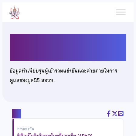
ข้าม
ไป
ยัง
เนื้อหา
นายวาริท อัศวานันทน์
ข้อมูลทำเนียบรุ่นผู้เข้าร่วมแข่งขันและค่ายภายในการ
ดูแลของมูลนิธิ สอวน.
แชร์
การแข่งขัน
ฟิสิกส์โอลิมปิกระดับทวีปเอเชีย (APhO)