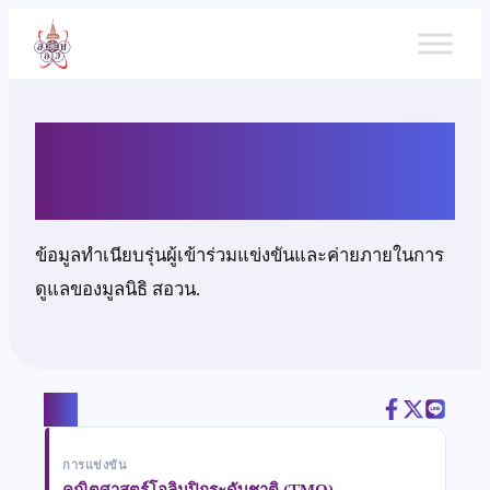
ข้าม
ไป
ยัง
เนื้อหา
นตท.วัชรพงษ์ ชิณวงศ์
ข้อมูลทำเนียบรุ่นผู้เข้าร่วมแข่งขันและค่ายภายในการ
ดูแลของมูลนิธิ สอวน.
แชร์
การแข่งขัน
คณิตศาสตร์โอลิมปิกระดับชาติ (TMO)