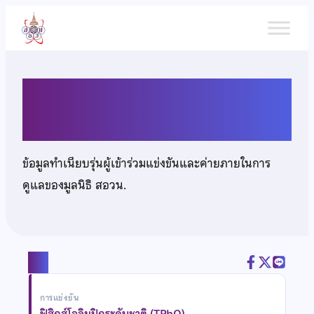
ข้าม
ไป
ยัง
เนื้อหา
นายวัชรินทร์ นฤปิยะกุล
ข้อมูลทำเนียบรุ่นผู้เข้าร่วมแข่งขันและค่ายภายในการ
ดูแลของมูลนิธิ สอวน.
แชร์
การแข่งขัน
ฟิสิกส์โอลิมปิกระดับชาติ (TPhO)