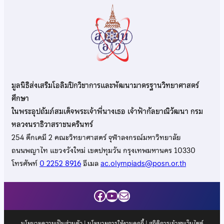
มูลนิธิส่งเสริมโอลิมปิกวิชาการและพัฒนามาตรฐานวิทยาศาสตร์
ศึกษา
ในพระอุปถัมภ์สมเด็จพระเจ้าพี่นางเธอ เจ้าฟ้ากัลยาณิวัฒนา กรม
หลวงนราธิวาสราชนครินทร์
254 ตึกเคมี 2 คณะวิทยาศาสตร์ จุฬาลงกรณ์มหาวิทยาลัย
ถนนพญาไท แขวงวังใหม่ เขตปทุมวัน กรุงเทพมหานคร 10330
โทรศัพท์
0 2252 8916
อีเมล
ac.olympiads@posn.or.th
Facebook
YouTube
Mail
นโยบายความเป็นส่วนตัว
|
นโยบายการใช้งานคุกกี้
| สถิติการเข้าชมเว็บไซต์