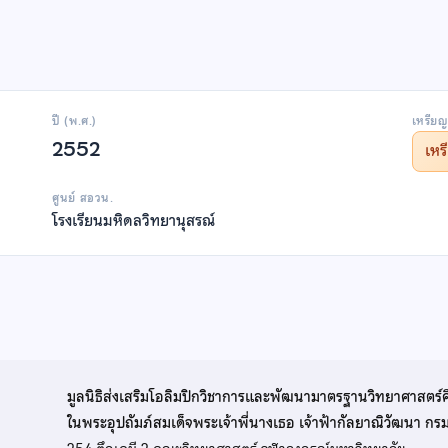
ปี (พ.ศ.)
เหรียญ
2552
เห
ศูนย์ สอวน.
โรงเรียนมหิดลวิทยานุสรณ์
มูลนิธิส่งเสริมโอลิมปิกวิชาการและพัฒนามาตรฐานวิทยาศาสตร์
ในพระอุปถัมภ์สมเด็จพระเจ้าพี่นางเธอ เจ้าฟ้ากัลยาณิวัฒนา ก