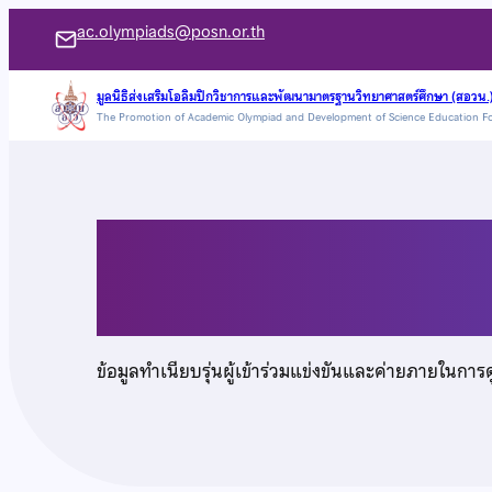
ข้าม
ac.olympiads@posn.or.th
ไป
ยัง
มูลนิธิส่งเสริมโอลิมปิกวิชาการและพัฒนามาตรฐานวิทยาศาสตร์ศึกษา (สอวน.
The Promotion of Academic Olympiad and Development of Science Education F
เนื้อหา
นายอุเทน ยูงสมพร
ข้อมูลทำเนียบรุ่นผู้เข้าร่วมแข่งขันและค่ายภายในการ