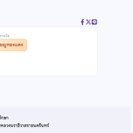
รางวัล
รียญทองแดง
ศึกษา
รมหลวงนราธิวาสราชนครินทร์