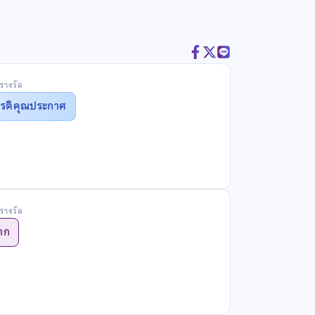
รางวัล
ยรติคุณประกาศ
รางวัล
าก