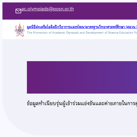
ข้าม
ac.olympiads@posn.or.th
ไป
ยัง
มูลนิธิส่งเสริมโอลิมปิกวิชาการและพัฒนามาตรฐานวิทยาศาสตร์ศึกษา (สอวน.
The Promotion of Academic Olympiad and Development of Science Education F
เนื้อหา
นายทวีรักษ์ ทูลพุทธา
ข้อมูลทำเนียบรุ่นผู้เข้าร่วมแข่งขันและค่ายภายในการ