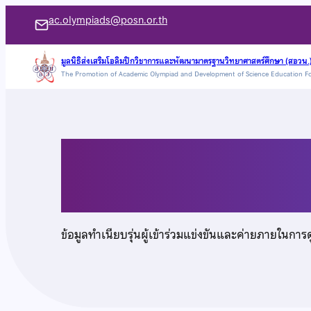
ข้าม
ac.olympiads@posn.or.th
ไป
ยัง
มูลนิธิส่งเสริมโอลิมปิกวิชาการและพัฒนามาตรฐานวิทยาศาสตร์ศึกษา (สอวน.
The Promotion of Academic Olympiad and Development of Science Education F
เนื้อหา
นายธฤต สินสุนทร
ข้อมูลทำเนียบรุ่นผู้เข้าร่วมแข่งขันและค่ายภายในการ