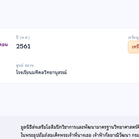
ปี (พ.ศ.)
เหรียญ
าตอน
2561
เห
ศูนย์ สอวน.
โรงเรียนมหิดลวิทยานุสรณ์
มูลนิธิส่งเสริมโอลิมปิกวิชาการและพัฒนามาตรฐานวิทยาศาสตร์
ในพระอุปถัมภ์สมเด็จพระเจ้าพี่นางเธอ เจ้าฟ้ากัลยาณิวัฒนา ก