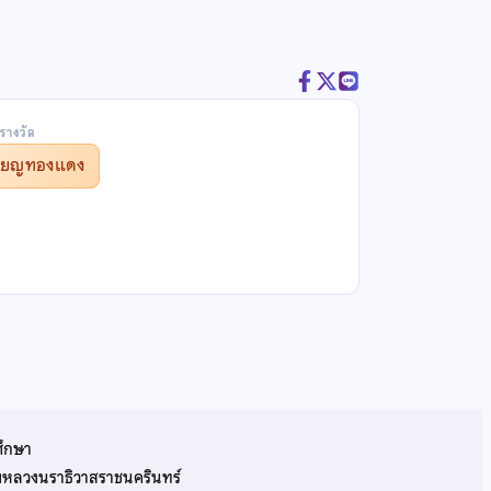
รางวัล
รียญทองแดง
ศึกษา
รมหลวงนราธิวาสราชนครินทร์