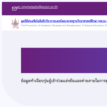
ข้าม
ac.olympiads@posn.or.th
ไป
ยัง
มูลนิธิส่งเสริมโอลิมปิกวิชาการและพัฒนามาตรฐานวิทยาศาสตร์ศึกษา (สอวน.
The Promotion of Academic Olympiad and Development of Science Education F
เนื้อหา
นายธฤต หุตะโชค
ข้อมูลทำเนียบรุ่นผู้เข้าร่วมแข่งขันและค่ายภายในการ