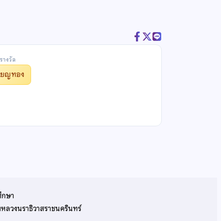
รางวัล
รียญทอง
ศึกษา
รมหลวงนราธิวาสราชนครินทร์