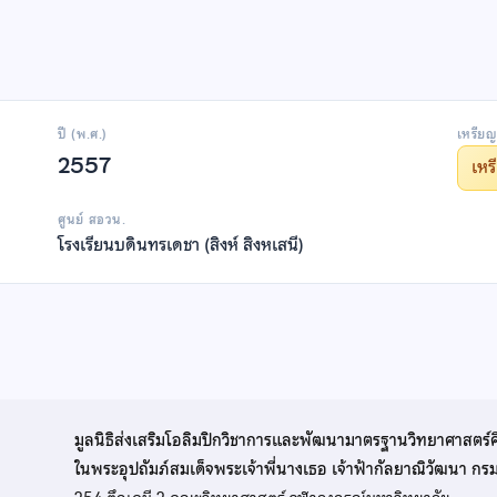
ปี (พ.ศ.)
เหรียญ
2557
เห
ศูนย์ สอวน.
โรงเรียนบดินทรเดชา (สิงห์ สิงหเสนี)
มูลนิธิส่งเสริมโอลิมปิกวิชาการและพัฒนามาตรฐานวิทยาศาสตร์
ในพระอุปถัมภ์สมเด็จพระเจ้าพี่นางเธอ เจ้าฟ้ากัลยาณิวัฒนา ก