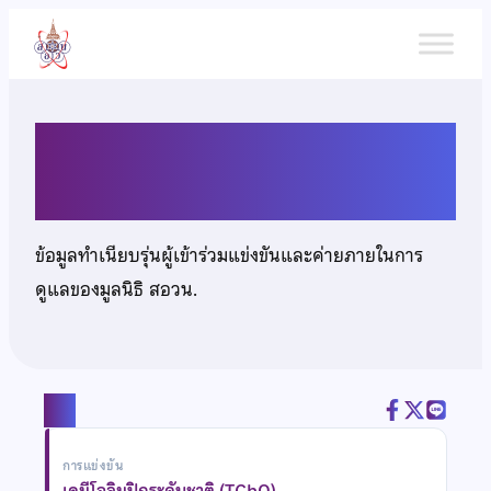
ข้าม
ไป
ยัง
เนื้อหา
นายธราธร ซื่อวณิชสกุล
ข้อมูลทำเนียบรุ่นผู้เข้าร่วมแข่งขันและค่ายภายในการ
ดูแลของมูลนิธิ สอวน.
แชร์
การแข่งขัน
เคมีโอลิมปิกระดับชาติ (TChO)