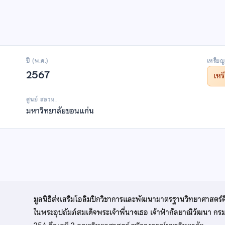
ปี (พ.ศ.)
เหรียญ
2567
เห
ศูนย์ สอวน.
มหาวิทยาลัยขอนแก่น
มูลนิธิส่งเสริมโอลิมปิกวิชาการและพัฒนามาตรฐานวิทยาศาสตร์
ในพระอุปถัมภ์สมเด็จพระเจ้าพี่นางเธอ เจ้าฟ้ากัลยาณิวัฒนา ก