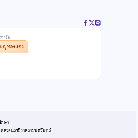
รางวัล
รียญทองแดง
ศึกษา
รมหลวงนราธิวาสราชนครินทร์