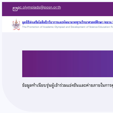
ข้าม
ac.olympiads@posn.or.th
ไป
ยัง
มูลนิธิส่งเสริมโอลิมปิกวิชาการและพัฒนามาตรฐานวิทยาศาสตร์ศึกษา (สอวน.
The Promotion of Academic Olympiad and Development of Science Education F
เนื้อหา
เด็กชายธนธรณ์ สัตยาว
ข้อมูลทำเนียบรุ่นผู้เข้าร่วมแข่งขันและค่ายภายในการ