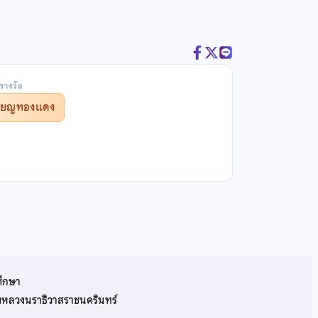
รางวัล
รียญทองแดง
ศึกษา
รมหลวงนราธิวาสราชนครินทร์