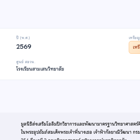
ปี (พ.ศ.)
เหรียญ
2569
เห
ศูนย์ สอวน.
โรงเรียนสามเสนวิทยาลัย
มูลนิธิส่งเสริมโอลิมปิกวิชาการและพัฒนามาตรฐานวิทยาศาสตร์
ในพระอุปถัมภ์สมเด็จพระเจ้าพี่นางเธอ เจ้าฟ้ากัลยาณิวัฒนา ก