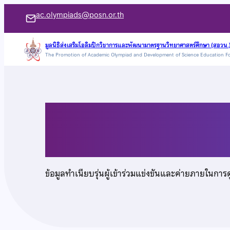
ข้าม
ac.olympiads@posn.or.th
ไป
ยัง
มูลนิธิส่งเสริมโอลิมปิกวิชาการและพัฒนามาตรฐานวิทยาศาสตร์ศึกษา (สอวน.
The Promotion of Academic Olympiad and Development of Science Education F
เนื้อหา
นายธนทร มณีสายทอ
ข้อมูลทำเนียบรุ่นผู้เข้าร่วมแข่งขันและค่ายภายในการ