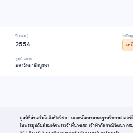
ปี (พ.ศ.)
เหรียญ
2554
เห
ศูนย์ สอวน.
มหาวิทยาลัยบูรพา
มูลนิธิส่งเสริมโอลิมปิกวิชาการและพัฒนามาตรฐานวิทยาศาสตร์
ในพระอุปถัมภ์สมเด็จพระเจ้าพี่นางเธอ เจ้าฟ้ากัลยาณิวัฒนา ก