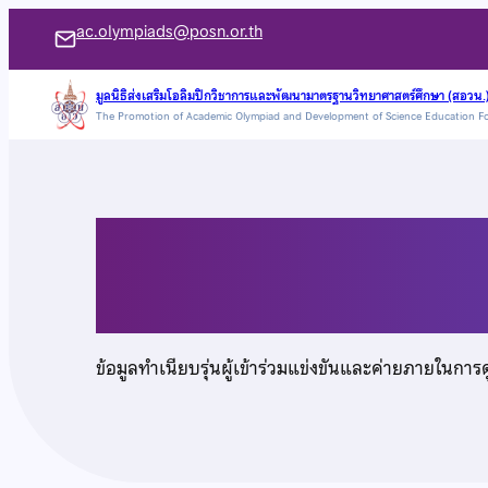
ข้าม
ac.olympiads@posn.or.th
ไป
ยัง
มูลนิธิส่งเสริมโอลิมปิกวิชาการและพัฒนามาตรฐานวิทยาศาสตร์ศึกษา (สอวน.
The Promotion of Academic Olympiad and Development of Science Education F
เนื้อหา
นายธนธร ลีลาขจรจิต
ข้อมูลทำเนียบรุ่นผู้เข้าร่วมแข่งขันและค่ายภายในการ