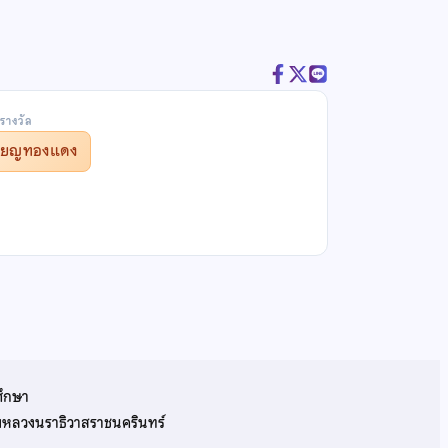
รางวัล
รียญทองแดง
ศึกษา
รมหลวงนราธิวาสราชนครินทร์