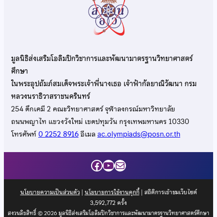
มูลนิธิส่งเสริมโอลิมปิกวิชาการและพัฒนามาตรฐานวิทยาศาสตร์
ศึกษา
ในพระอุปถัมภ์สมเด็จพระเจ้าพี่นางเธอ เจ้าฟ้ากัลยาณิวัฒนา กรม
หลวงนราธิวาสราชนครินทร์
254 ตึกเคมี 2 คณะวิทยาศาสตร์ จุฬาลงกรณ์มหาวิทยาลัย
ถนนพญาไท แขวงวังใหม่ เขตปทุมวัน กรุงเทพมหานคร 10330
โทรศัพท์
0 2252 8916
อีเมล
ac.olympiads@posn.or.th
Facebook
YouTube
Mail
นโยบายความเป็นส่วนตัว
|
นโยบายการใช้งานคุกกี้
| สถิติการเข้าชมเว็บไซต์
3,592,772
ครั้ง
สงวนลิขสิทธิ์ © 2026 มูลนิธิส่งเสริมโอลิมปิกวิชาการและพัฒนามาตรฐานวิทยาศาสตร์ศึกษา