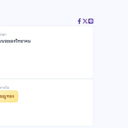
ึกษา
ียนระยองวิทยาคม
รางวัล
รียญทอง