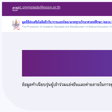
ข้าม
ac.olympiads@posn.or.th
ไป
ยัง
มูลนิธิส่งเสริมโอลิมปิกวิชาการและพัฒนามาตรฐานวิทยาศาสตร์ศึกษา (สอวน.
The Promotion of Academic Olympiad and Development of Science Education F
เนื้อหา
นายธนภูมิ เหล่าอรุณ
ข้อมูลทำเนียบรุ่นผู้เข้าร่วมแข่งขันและค่ายภายในการ