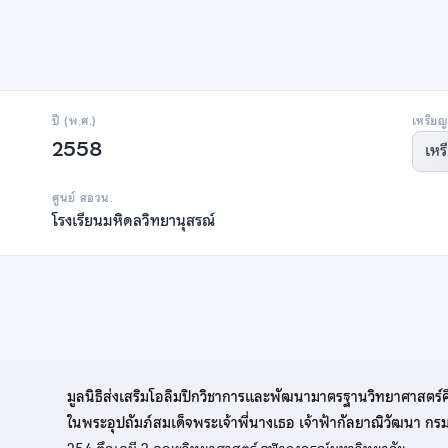
ปี (พ.ศ.)
เหรียญ
2558
เหร
ศูนย์ สอวน.
โรงเรียนมหิดลวิทยานุสรณ์
มูลนิธิส่งเสริมโอลิมปิกวิชาการและพัฒนามาตรฐานวิทยาศาสตร์
ในพระอุปถัมภ์สมเด็จพระเจ้าพี่นางเธอ เจ้าฟ้ากัลยาณิวัฒนา ก