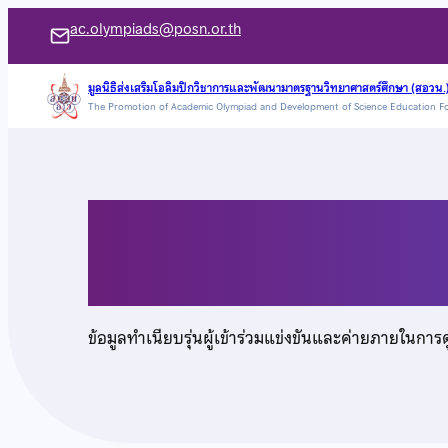
ข้าม
ac.olympiads@posn.or.th
ไป
ยัง
มูลนิธิส่งเสริมโอลิมปิกวิชาการและพัฒนามาตรฐานวิทยาศาสตร์ศึกษา (สอวน.
The Promotion of Academic Olympiad and Development of Science Education F
เนื้อหา
นายธนพนธ์ กุศลธรรม
ข้อมูลทำเนียบรุ่นผู้เข้าร่วมแข่งขันและค่ายภายในการ