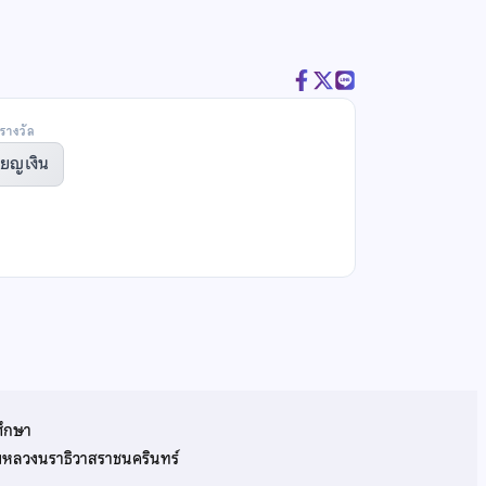
รางวัล
ียญเงิน
ศึกษา
รมหลวงนราธิวาสราชนครินทร์