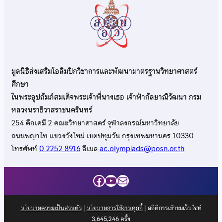
มูลนิธิส่งเสริมโอลิมปิกวิชาการและพัฒนามาตรฐานวิทยาศาสตร์
ศึกษา
ในพระอุปถัมภ์สมเด็จพระเจ้าพี่นางเธอ เจ้าฟ้ากัลยาณิวัฒนา กรม
หลวงนราธิวาสราชนครินทร์
254 ตึกเคมี 2 คณะวิทยาศาสตร์ จุฬาลงกรณ์มหาวิทยาลัย
ถนนพญาไท แขวงวังใหม่ เขตปทุมวัน กรุงเทพมหานคร 10330
โทรศัพท์
0 2252 8916
อีเมล
ac.olympiads@posn.or.th
Facebook
YouTube
Mail
นโยบายความเป็นส่วนตัว
|
นโยบายการใช้งานคุกกี้
| สถิติการเข้าชมเว็บไซต์
3,645,246
ครั้ง