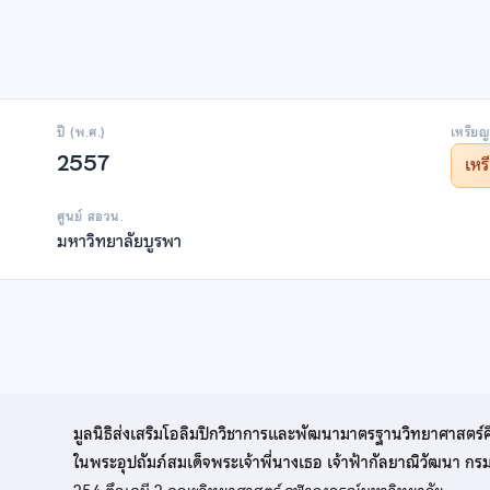
ปี (พ.ศ.)
เหรียญ
2557
เห
ศูนย์ สอวน.
มหาวิทยาลัยบูรพา
มูลนิธิส่งเสริมโอลิมปิกวิชาการและพัฒนามาตรฐานวิทยาศาสตร์
ในพระอุปถัมภ์สมเด็จพระเจ้าพี่นางเธอ เจ้าฟ้ากัลยาณิวัฒนา ก