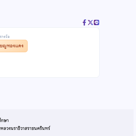
รางวัล
รียญทองแดง
ศึกษา
รมหลวงนราธิวาสราชนครินทร์