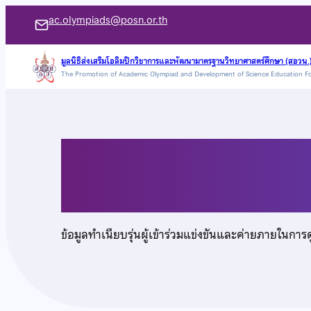
ข้าม
ac.olympiads@posn.or.th
ไป
ยัง
มูลนิธิส่งเสริมโอลิมปิกวิชาการและพัฒนามาตรฐานวิทยาศาสตร์ศึกษา (สอวน.
The Promotion of Academic Olympiad and Development of Science Education F
เนื้อหา
นายธนกฤต ประจันต
ข้อมูลทำเนียบรุ่นผู้เข้าร่วมแข่งขันและค่ายภายในการ