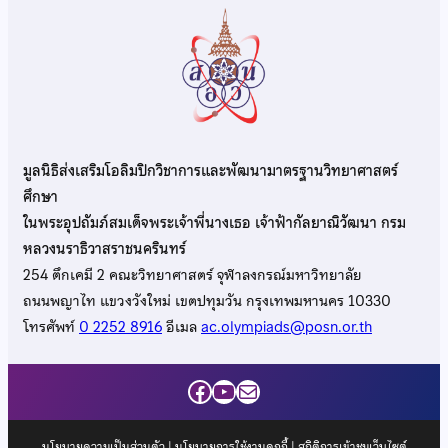
มูลนิธิส่งเสริมโอลิมปิกวิชาการและพัฒนามาตรฐานวิทยาศาสตร์
ศึกษา
ในพระอุปถัมภ์สมเด็จพระเจ้าพี่นางเธอ เจ้าฟ้ากัลยาณิวัฒนา กรม
หลวงนราธิวาสราชนครินทร์
254 ตึกเคมี 2 คณะวิทยาศาสตร์ จุฬาลงกรณ์มหาวิทยาลัย
ถนนพญาไท แขวงวังใหม่ เขตปทุมวัน กรุงเทพมหานคร 10330
โทรศัพท์
0 2252 8916
อีเมล
ac.olympiads@posn.or.th
Facebook
YouTube
Mail
นโยบายความเป็นส่วนตัว
|
นโยบายการใช้งานคุกกี้
| สถิติการเข้าชมเว็บไซต์