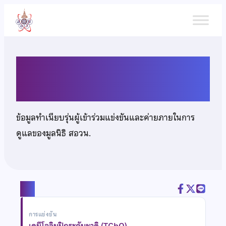
ข้าม
ไป
ยัง
เนื้อหา
นางสาวธนิษฐา กิตติศัพท์ขจร
ข้อมูลทำเนียบรุ่นผู้เข้าร่วมแข่งขันและค่ายภายในการ
ดูแลของมูลนิธิ สอวน.
แชร์
การแข่งขัน
เคมีโอลิมปิกระดับชาติ (TChO)