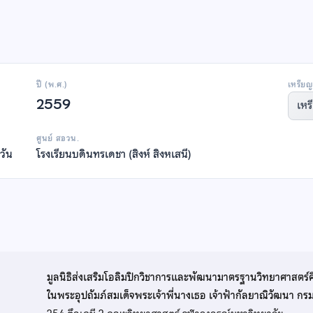
ปี (พ.ศ.)
เหรียญ
2559
เหร
ศูนย์ สอวน.
วัน
โรงเรียนบดินทรเดชา (สิงห์ สิงหเสนี)
มูลนิธิส่งเสริมโอลิมปิกวิชาการและพัฒนามาตรฐานวิทยาศาสตร์
ในพระอุปถัมภ์สมเด็จพระเจ้าพี่นางเธอ เจ้าฟ้ากัลยาณิวัฒนา ก