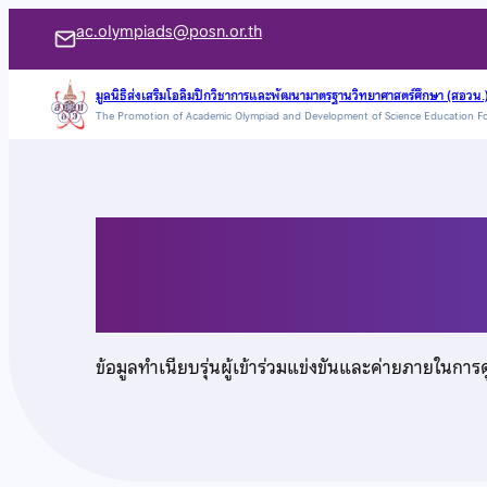
ข้าม
ac.olympiads@posn.or.th
ไป
ยัง
มูลนิธิส่งเสริมโอลิมปิกวิชาการและพัฒนามาตรฐานวิทยาศาสตร์ศึกษา (สอวน.
The Promotion of Academic Olympiad and Development of Science Education F
เนื้อหา
เด็กชายธนิสร อุ่นปิต
ข้อมูลทำเนียบรุ่นผู้เข้าร่วมแข่งขันและค่ายภายในการ