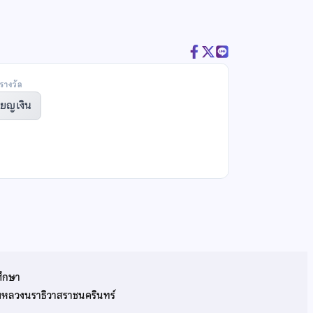
รางวัล
ียญเงิน
ศึกษา
รมหลวงนราธิวาสราชนครินทร์