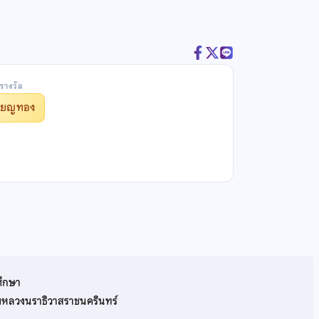
รางวัล
รียญทอง
ศึกษา
รมหลวงนราธิวาสราชนครินทร์