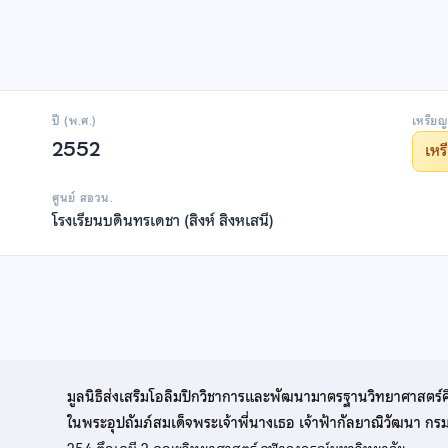
ปี (พ.ศ.)
เหรียญ
2552
เห
ศูนย์ สอวน.
โรงเรียนบดินทรเดชา (สิงห์ สิงหเสนี)
มูลนิธิส่งเสริมโอลิมปิกวิชาการและพัฒนามาตรฐานวิทยาศาสตร์
ในพระอุปถัมภ์สมเด็จพระเจ้าพี่นางเธอ เจ้าฟ้ากัลยาณิวัฒนา ก