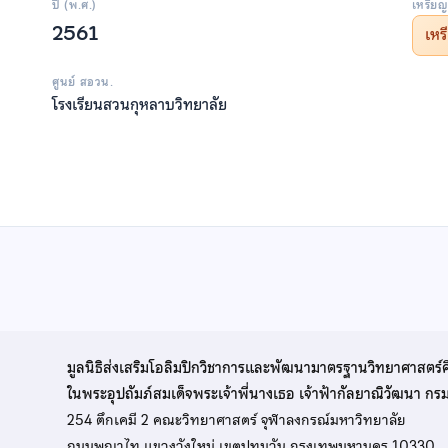
ปี (พ.ศ.)
เหรียญ
2561
เห
ศูนย์ สอวน.
โรงเรียนสวนกุหลาบวิทยาลัย
มูลนิธิส่งเสริมโอลิมปิกวิชาการและพัฒนามาตรฐานวิทยาศาสตร์
ในพระอุปถัมภ์สมเด็จพระเจ้าพี่นางเธอ เจ้าฟ้ากัลยาณิวัฒนา ก
254 ตึกเคมี 2 คณะวิทยาศาสตร์ จุฬาลงกรณ์มหาวิทยาลัย
ถนนพญาไท แขวงวังใหม่ เขตปทุมวัน กรุงเทพมหานคร 10330