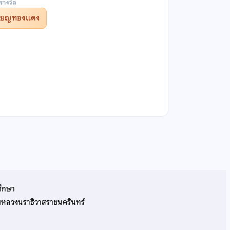
รางวัล
รียญทองแดง
ศึกษา
รมหลวงนราธิวาสราชนครินทร์