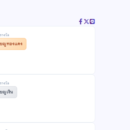
รางวัล
รียญทองแดง
รางวัล
ียญเงิน