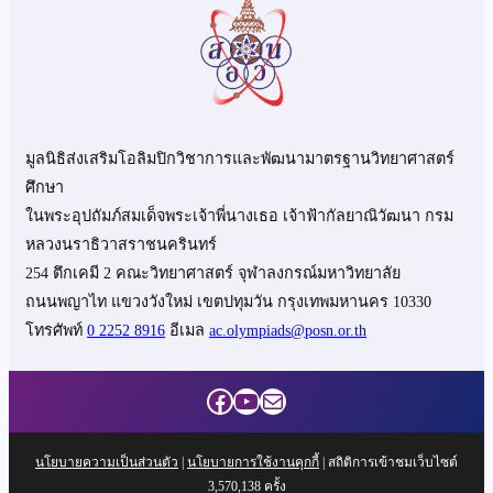
มูลนิธิส่งเสริมโอลิมปิกวิชาการและพัฒนามาตรฐานวิทยาศาสตร์
ศึกษา
ในพระอุปถัมภ์สมเด็จพระเจ้าพี่นางเธอ เจ้าฟ้ากัลยาณิวัฒนา กรม
หลวงนราธิวาสราชนครินทร์
254 ตึกเคมี 2 คณะวิทยาศาสตร์ จุฬาลงกรณ์มหาวิทยาลัย
ถนนพญาไท แขวงวังใหม่ เขตปทุมวัน กรุงเทพมหานคร 10330
โทรศัพท์
0 2252 8916
อีเมล
ac.olympiads@posn.or.th
Facebook
YouTube
Mail
นโยบายความเป็นส่วนตัว
|
นโยบายการใช้งานคุกกี้
| สถิติการเข้าชมเว็บไซต์
3,570,138
ครั้ง