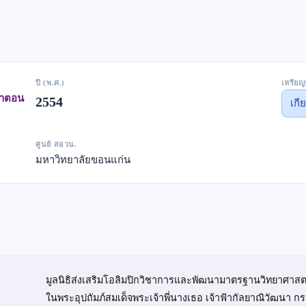
ปี (พ.ศ.)
เหรียญ
ษาตอน
2554
เกี
ศูนย์ สอวน.
มหาวิทยาลัยขอนแก่น
มูลนิธิส่งเสริมโอลิมปิกวิชาการและพัฒนามาตรฐานวิทยาศาสต
ในพระอุปถัมภ์สมเด็จพระเจ้าพี่นางเธอ เจ้าฟ้ากัลยาณิวัฒนา