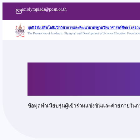
ข้าม
ac.olympiads@posn.or.th
ไป
ยัง
มูลนิธิส่งเสริมโอลิมปิกวิชาการและพัฒนามาตรฐานวิทยาศาสตร์ศึกษา (สอวน
The Promotion of Academic Olympiad and Development of Science Education Foundati
เนื้อหา
เด็กชายธนาธิป ภูบุ
ข้อมูลทำเนียบรุ่นผู้เข้าร่วมแข่งขันและค่ายภายในก