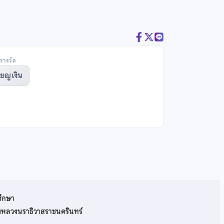
รางวัล
ียญเงิน
ศึกษา
รมหลวงนราธิวาสราชนครินทร์