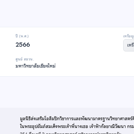
ปี (พ.ศ.)
เหรียญ
2566
เหร
ศูนย์ สอวน.
มหาวิทยาลัยเชียงใหม่
มูลนิธิส่งเสริมโอลิมปิกวิชาการและพัฒนามาตรฐานวิทยาศาสตร์
ในพระอุปถัมภ์สมเด็จพระเจ้าพี่นางเธอ เจ้าฟ้ากัลยาณิวัฒนา ก