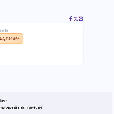
รางวัล
รียญทองแดง
ศึกษา
รมหลวงนราธิวาสราชนครินทร์