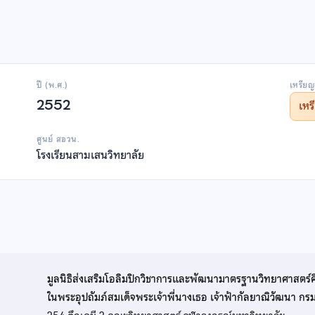
ปี (พ.ศ.)
เหรียญ
2552
เห
ศูนย์ สอวน.
โรงเรียนสามเสนวิทยาลัย
มูลนิธิส่งเสริมโอลิมปิกวิชาการและพัฒนามาตรฐานวิทยาศาสตร์
ในพระอุปถัมภ์สมเด็จพระเจ้าพี่นางเธอ เจ้าฟ้ากัลยาณิวัฒนา ก