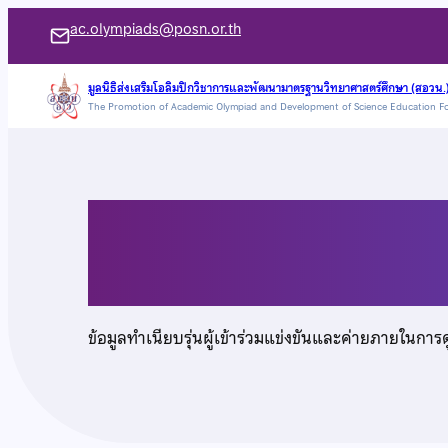
ข้าม
ac.olympiads@posn.or.th
ไป
ยัง
มูลนิธิส่งเสริมโอลิมปิกวิชาการและพัฒนามาตรฐานวิทยาศาสตร์ศึกษา (สอวน.
The Promotion of Academic Olympiad and Development of Science Education F
เนื้อหา
นายธนัท ชมรัตนสุวร
ข้อมูลทำเนียบรุ่นผู้เข้าร่วมแข่งขันและค่ายภายในการ