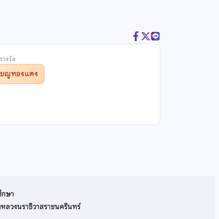
รางวัล
รียญทองแดง
ศึกษา
รมหลวงนราธิวาสราชนครินทร์