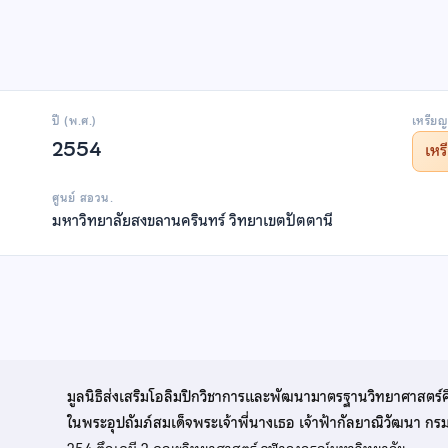
ปี (พ.ศ.)
เหรียญ
2554
เห
ศูนย์ สอวน.
มหาวิทยาลัยสงขลานครินทร์ วิทยาเขตปัตตานี
มูลนิธิส่งเสริมโอลิมปิกวิชาการและพัฒนามาตรฐานวิทยาศาสตร์
ในพระอุปถัมภ์สมเด็จพระเจ้าพี่นางเธอ เจ้าฟ้ากัลยาณิวัฒนา ก