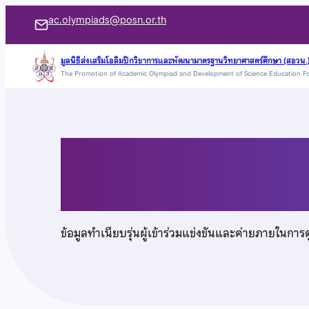
ข้าม
ac.olympiads@posn.or.th
ไป
ยัง
มูลนิธิส่งเสริมโอลิมปิกวิชาการและพัฒนามาตรฐานวิทยาศาสตร์ศึกษา (สอวน.
The Promotion of Academic Olympiad and Development of Science Education F
เนื้อหา
นายธนาวุฒิ ธนาธิบดี
ข้อมูลทำเนียบรุ่นผู้เข้าร่วมแข่งขันและค่ายภายในการ