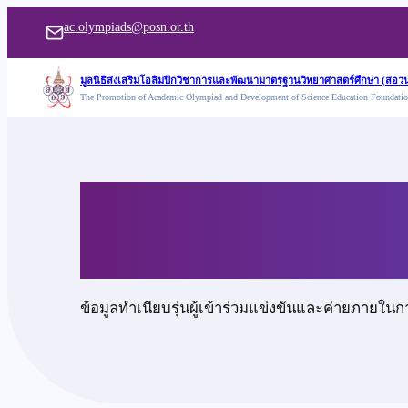
ข้าม
ac.olympiads@posn.or.th
ไป
ยัง
มูลนิธิส่งเสริมโอลิมปิกวิชาการและพัฒนามาตรฐานวิทยาศาสตร์ศึกษา (สอวน
The Promotion of Academic Olympiad and Development of Science Education Foundati
เนื้อหา
นายธนาคม พันธุ์สีเล
ข้อมูลทำเนียบรุ่นผู้เข้าร่วมแข่งขันและค่ายภายในก