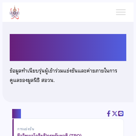
ข้าม
ไป
ยัง
เนื้อหา
นายธกานต์ โอษฐ์แก้ว
ข้อมูลทำเนียบรุ่นผู้เข้าร่วมแข่งขันและค่ายภายในการ
ดูแลของมูลนิธิ สอวน.
แชร์
การแข่งขัน
ชีววิทยาโอลิมปิกระดับชาติ (TBO)