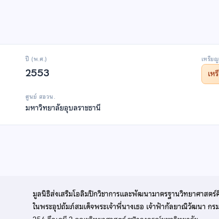
ปี (พ.ศ.)
เหรียญ
2553
เห
ศูนย์ สอวน.
มหาวิทยาลัยอุบลราชธานี
มูลนิธิส่งเสริมโอลิมปิกวิชาการและพัฒนามาตรฐานวิทยาศาสตร์
ในพระอุปถัมภ์สมเด็จพระเจ้าพี่นางเธอ เจ้าฟ้ากัลยาณิวัฒนา ก