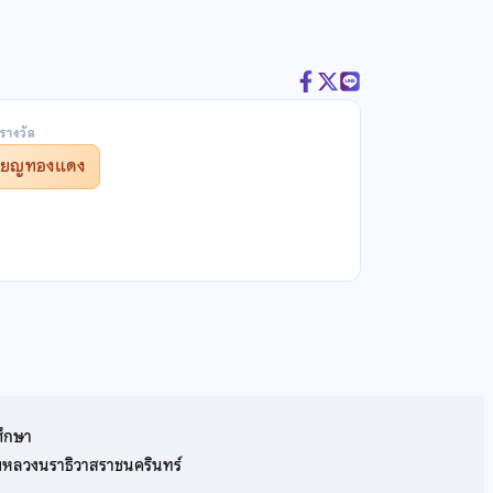
รางวัล
รียญทองแดง
ศึกษา
รมหลวงนราธิวาสราชนครินทร์