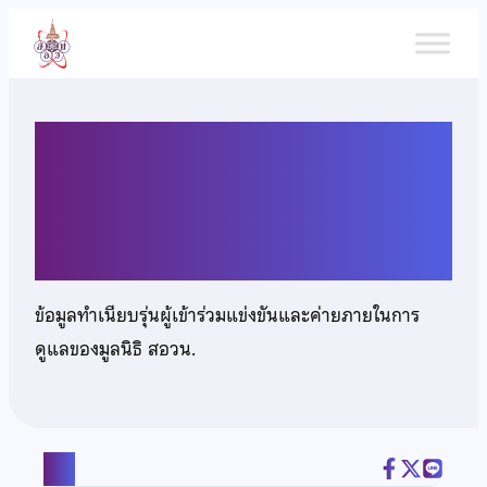
ข้าม
ไป
ยัง
เนื้อหา
นางสาวฐิฏาธรรมม์ ตระกูลไชย
พฤกษ์
ข้อมูลทำเนียบรุ่นผู้เข้าร่วมแข่งขันและค่ายภายในการ
ดูแลของมูลนิธิ สอวน.
แชร์