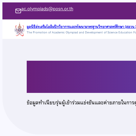
ข้าม
ac.olympiads@posn.or.th
ไป
ยัง
มูลนิธิส่งเสริมโอลิมปิกวิชาการและพัฒนามาตรฐานวิทยาศาสตร์ศึกษา (สอวน.
The Promotion of Academic Olympiad and Development of Science Education F
เนื้อหา
นางสาวฐิตาภา ลิขิตต
ข้อมูลทำเนียบรุ่นผู้เข้าร่วมแข่งขันและค่ายภายในการ