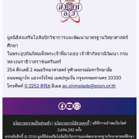
มูลนิธิส่งเสริมโอลิมปิกวิชาการและพัฒนามาตรฐานวิทยาศาสตร์
ศึกษา
ในพระอุปถัมภ์สมเด็จพระเจ้าพี่นางเธอ เจ้าฟ้ากัลยาณิวัฒนา กรม
หลวงนราธิวาสราชนครินทร์
254 ตึกเคมี 2 คณะวิทยาศาสตร์ จุฬาลงกรณ์มหาวิทยาลัย
ถนนพญาไท แขวงวังใหม่ เขตปทุมวัน กรุงเทพมหานคร 10330
โทรศัพท์
0 2252 8916
อีเมล
ac.olympiads@posn.or.th
Facebook
YouTube
Mail
นโยบายความเป็นส่วนตัว
|
นโยบายการใช้งานคุกกี้
| สถิติการเข้าชมเว็บไซต์
3,694,282
ครั้ง
สงวนลิขสิทธิ์ © 2026 มูลนิธิส่งเสริมโอลิมปิกวิชาการและพัฒนามาตรฐานวิทยาศาสตร์ศึกษา