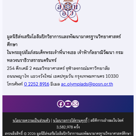
มูลนิธิส่งเสริมโอลิมปิกวิชาการและพัฒนามาตรฐานวิทยาศาสตร์
ศึกษา
ในพระอุปถัมภ์สมเด็จพระเจ้าพี่นางเธอ เจ้าฟ้ากัลยาณิวัฒนา กรม
หลวงนราธิวาสราชนครินทร์
254 ตึกเคมี 2 คณะวิทยาศาสตร์ จุฬาลงกรณ์มหาวิทยาลัย
ถนนพญาไท แขวงวังใหม่ เขตปทุมวัน กรุงเทพมหานคร 10330
โทรศัพท์
0 2252 8916
อีเมล
ac.olympiads@posn.or.th
Facebook
YouTube
Mail
นโยบายความเป็นส่วนตัว
|
นโยบายการใช้งานคุกกี้
| สถิติการเข้าชมเว็บไซต์
3,582,978
ครั้ง
สงวนลิขสิทธิ์ © 2026 มูลนิธิส่งเสริมโอลิมปิกวิชาการและพัฒนามาตรฐานวิทยาศาสตร์ศึกษา