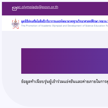
ข้าม
ac.olympiads@posn.or.th
ไป
ยัง
มูลนิธิส่งเสริมโอลิมปิกวิชาการและพัฒนามาตรฐานวิทยาศาสตร์ศึกษา (สอวน.
The Promotion of Academic Olympiad and Development of Science Education F
เนื้อหา
นายฑีฆายุ ชื่นชมศาสต
ข้อมูลทำเนียบรุ่นผู้เข้าร่วมแข่งขันและค่ายภายในการ