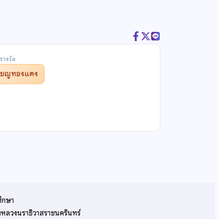
รางวัล
รียญทองแดง
ศึกษา
รมหลวงนราธิวาสราชนครินทร์