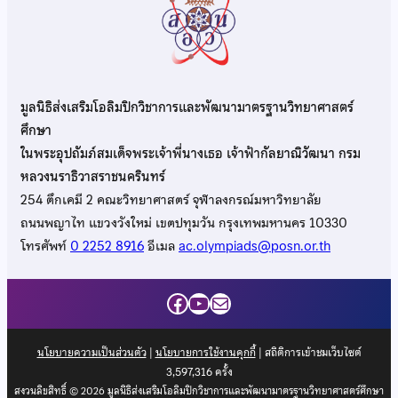
มูลนิธิส่งเสริมโอลิมปิกวิชาการและพัฒนามาตรฐานวิทยาศาสตร์
ศึกษา
ในพระอุปถัมภ์สมเด็จพระเจ้าพี่นางเธอ เจ้าฟ้ากัลยาณิวัฒนา กรม
หลวงนราธิวาสราชนครินทร์
254 ตึกเคมี 2 คณะวิทยาศาสตร์ จุฬาลงกรณ์มหาวิทยาลัย
ถนนพญาไท แขวงวังใหม่ เขตปทุมวัน กรุงเทพมหานคร 10330
โทรศัพท์
0 2252 8916
อีเมล
ac.olympiads@posn.or.th
Facebook
YouTube
Mail
นโยบายความเป็นส่วนตัว
|
นโยบายการใช้งานคุกกี้
| สถิติการเข้าชมเว็บไซต์
3,597,316
ครั้ง
สงวนลิขสิทธิ์ © 2026 มูลนิธิส่งเสริมโอลิมปิกวิชาการและพัฒนามาตรฐานวิทยาศาสตร์ศึกษา