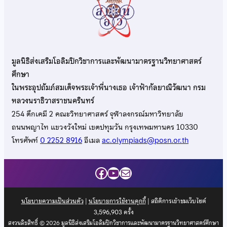
มูลนิธิส่งเสริมโอลิมปิกวิชาการและพัฒนามาตรฐานวิทยาศาสตร์
ศึกษา
ในพระอุปถัมภ์สมเด็จพระเจ้าพี่นางเธอ เจ้าฟ้ากัลยาณิวัฒนา กรม
หลวงนราธิวาสราชนครินทร์
254 ตึกเคมี 2 คณะวิทยาศาสตร์ จุฬาลงกรณ์มหาวิทยาลัย
ถนนพญาไท แขวงวังใหม่ เขตปทุมวัน กรุงเทพมหานคร 10330
โทรศัพท์
0 2252 8916
อีเมล
ac.olympiads@posn.or.th
Facebook
YouTube
Mail
นโยบายความเป็นส่วนตัว
|
นโยบายการใช้งานคุกกี้
| สถิติการเข้าชมเว็บไซต์
3,596,903
ครั้ง
สงวนลิขสิทธิ์ © 2026 มูลนิธิส่งเสริมโอลิมปิกวิชาการและพัฒนามาตรฐานวิทยาศาสตร์ศึกษา