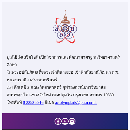
มูลนิธิส่งเสริมโอลิมปิกวิชาการและพัฒนามาตรฐานวิทยาศาสตร์
ศึกษา
ในพระอุปถัมภ์สมเด็จพระเจ้าพี่นางเธอ เจ้าฟ้ากัลยาณิวัฒนา กรม
หลวงนราธิวาสราชนครินทร์
254 ตึกเคมี 2 คณะวิทยาศาสตร์ จุฬาลงกรณ์มหาวิทยาลัย
ถนนพญาไท แขวงวังใหม่ เขตปทุมวัน กรุงเทพมหานคร 10330
โทรศัพท์
0 2252 8916
อีเมล
ac.olympiads@posn.or.th
Facebook
YouTube
Mail