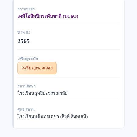
การแข่งขัน
เคมีโอลิมปิกระดับชาติ (TChO)
ปี (พ.ศ.)
2565
เหรียญรางวัล
เหรียญทองแดง
สถานศึกษา
โรงเรียนฤทธิยะวรรณาลัย
ศูนย์ สอวน.
โรงเรียนบดินทรเดชา (สิงห์ สิงหเสนี)