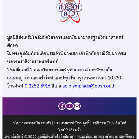
มูลนิธิส่งเสริมโอลิมปิกวิชาการและพัฒนามาตรฐานวิทยาศาสตร์
ศึกษา
ในพระอุปถัมภ์สมเด็จพระเจ้าพี่นางเธอ เจ้าฟ้ากัลยาณิวัฒนา กรม
หลวงนราธิวาสราชนครินทร์
254 ตึกเคมี 2 คณะวิทยาศาสตร์ จุฬาลงกรณ์มหาวิทยาลัย
ถนนพญาไท แขวงวังใหม่ เขตปทุมวัน กรุงเทพมหานคร 10330
โทรศัพท์
0 2252 8916
อีเมล
ac.olympiads@posn.or.th
Facebook
YouTube
Mail
นโยบายความเป็นส่วนตัว
|
นโยบายการใช้งานคุกกี้
| สถิติการเข้าชมเว็บไซต์
3,609,131
ครั้ง
สงวนลิขสิทธิ์ © 2026 มูลนิธิส่งเสริมโอลิมปิกวิชาการและพัฒนามาตรฐานวิทยาศาสตร์ศึกษา