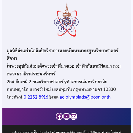
มูลนิธิส่งเสริมโอลิมปิกวิชาการและพัฒนามาตรฐานวิทยาศาสตร์
ศึกษา
ในพระอุปถัมภ์สมเด็จพระเจ้าพี่นางเธอ เจ้าฟ้ากัลยาณิวัฒนา กรม
หลวงนราธิวาสราชนครินทร์
254 ตึกเคมี 2 คณะวิทยาศาสตร์ จุฬาลงกรณ์มหาวิทยาลัย
ถนนพญาไท แขวงวังใหม่ เขตปทุมวัน กรุงเทพมหานคร 10330
โทรศัพท์
0 2252 8916
อีเมล
ac.olympiads@posn.or.th
Facebook
YouTube
Mail
นโยบายความเป็นส่วนตัว
|
นโยบายการใช้งานคุกกี้
| สถิติการเข้าชมเว็บไซต์