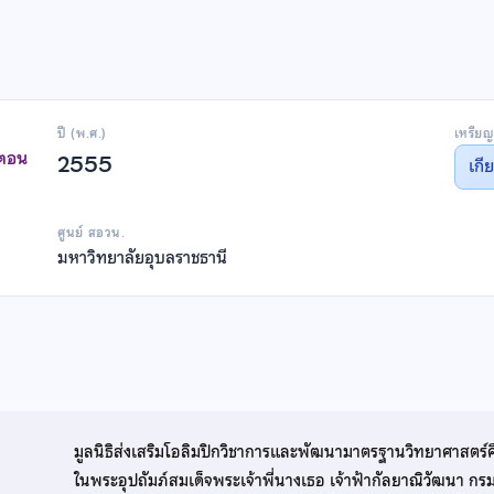
ปี (พ.ศ.)
เหรียญ
าตอน
2555
เกี
ศูนย์ สอวน.
มหาวิทยาลัยอุบลราชธานี
มูลนิธิส่งเสริมโอลิมปิกวิชาการและพัฒนามาตรฐานวิทยาศาสตร์
ในพระอุปถัมภ์สมเด็จพระเจ้าพี่นางเธอ เจ้าฟ้ากัลยาณิวัฒนา ก