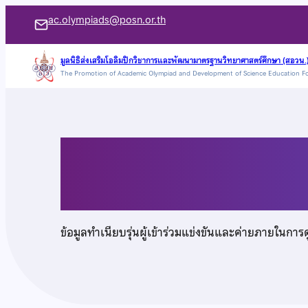
ข้าม
ac.olympiads@posn.or.th
ไป
ยัง
มูลนิธิส่งเสริมโอลิมปิกวิชาการและพัฒนามาตรฐานวิทยาศาสตร์ศึกษา (สอวน.
The Promotion of Academic Olympiad and Development of Science Education F
เนื้อหา
เด็กหญิงสวรินทร์ แส
ข้อมูลทำเนียบรุ่นผู้เข้าร่วมแข่งขันและค่ายภายในการ