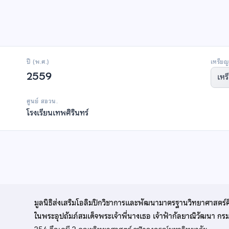
ปี (พ.ศ.)
เหรียญ
2559
เหร
ศูนย์ สอวน.
โรงเรียนเทพศิรินทร์
มูลนิธิส่งเสริมโอลิมปิกวิชาการและพัฒนามาตรฐานวิทยาศาสตร์
ในพระอุปถัมภ์สมเด็จพระเจ้าพี่นางเธอ เจ้าฟ้ากัลยาณิวัฒนา ก