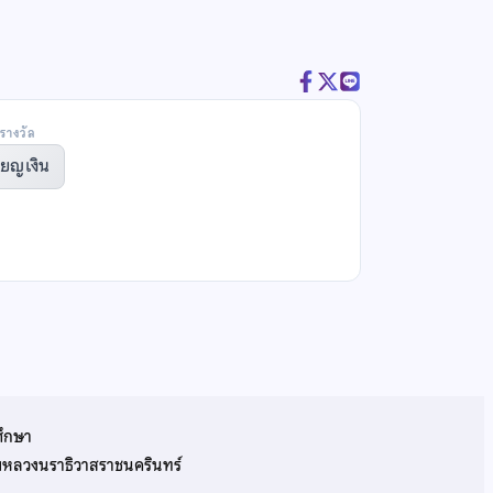
รางวัล
ียญเงิน
ศึกษา
รมหลวงนราธิวาสราชนครินทร์