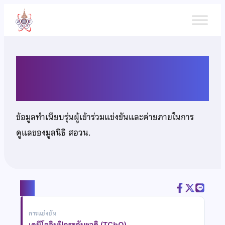
ข้าม
ไป
ยัง
เนื้อหา
นายสุทธิพงษ์ วราพจน์
ข้อมูลทำเนียบรุ่นผู้เข้าร่วมแข่งขันและค่ายภายในการ
ดูแลของมูลนิธิ สอวน.
แชร์
การแข่งขัน
เคมีโอลิมปิกระดับชาติ (TChO)