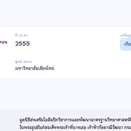
ปี (พ.ศ.)
เหรียญ
าตอน
2555
เกี
ศูนย์ สอวน.
มหาวิทยาลัยเชียงใหม่
มูลนิธิส่งเสริมโอลิมปิกวิชาการและพัฒนามาตรฐานวิทยาศาสตร์
ในพระอุปถัมภ์สมเด็จพระเจ้าพี่นางเธอ เจ้าฟ้ากัลยาณิวัฒนา ก