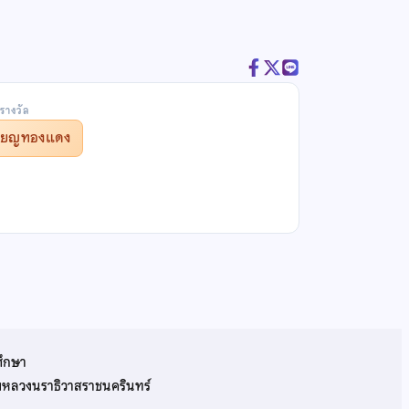
รางวัล
รียญทองแดง
ศึกษา
รมหลวงนราธิวาสราชนครินทร์