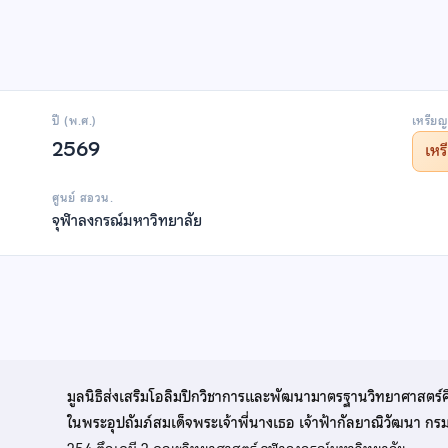
ปี (พ.ศ.)
เหรียญ
2569
เห
ศูนย์ สอวน.
จุฬาลงกรณ์มหาวิทยาลัย
มูลนิธิส่งเสริมโอลิมปิกวิชาการและพัฒนามาตรฐานวิทยาศาสตร์
ในพระอุปถัมภ์สมเด็จพระเจ้าพี่นางเธอ เจ้าฟ้ากัลยาณิวัฒนา ก