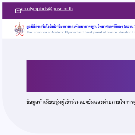
ข้าม
ac.olympiads@posn.or.th
ไป
ยัง
มูลนิธิส่งเสริมโอลิมปิกวิชาการและพัฒนามาตรฐานวิทยาศาสตร์ศึกษา (สอวน.
The Promotion of Academic Olympiad and Development of Science Education F
เนื้อหา
นางสาวสุทธิกานต์ สุ
ข้อมูลทำเนียบรุ่นผู้เข้าร่วมแข่งขันและค่ายภายในการ