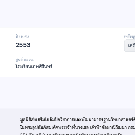
ปี (พ.ศ.)
เหรียญ
2553
เหร
ศูนย์ สอวน.
โรงเรียนเทพศิรินทร์
มูลนิธิส่งเสริมโอลิมปิกวิชาการและพัฒนามาตรฐานวิทยาศาสตร์
ในพระอุปถัมภ์สมเด็จพระเจ้าพี่นางเธอ เจ้าฟ้ากัลยาณิวัฒนา ก