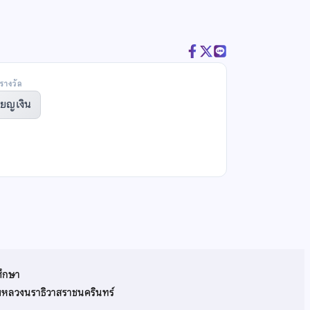
รางวัล
ียญเงิน
ศึกษา
รมหลวงนราธิวาสราชนครินทร์