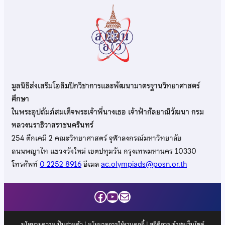
มูลนิธิส่งเสริมโอลิมปิกวิชาการและพัฒนามาตรฐานวิทยาศาสตร์
ศึกษา
ในพระอุปถัมภ์สมเด็จพระเจ้าพี่นางเธอ เจ้าฟ้ากัลยาณิวัฒนา กรม
หลวงนราธิวาสราชนครินทร์
254 ตึกเคมี 2 คณะวิทยาศาสตร์ จุฬาลงกรณ์มหาวิทยาลัย
ถนนพญาไท แขวงวังใหม่ เขตปทุมวัน กรุงเทพมหานคร 10330
โทรศัพท์
0 2252 8916
อีเมล
ac.olympiads@posn.or.th
Facebook
YouTube
Mail
นโยบายความเป็นส่วนตัว
|
นโยบายการใช้งานคุกกี้
| สถิติการเข้าชมเว็บไซต์